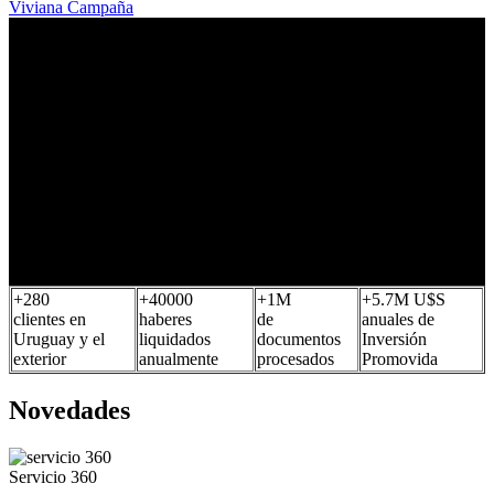
Viviana Campaña
+
280
+
40000
+
1
M
+
5.7
M U$S
clientes en
haberes
de
anuales de
Uruguay y el
liquidados
documentos
Inversión
exterior
anualmente
procesados
Promovida
Novedades
Servicio 360