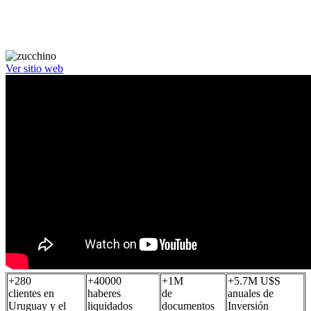
reparación de chapa, pintura, repuestos y mantenimie
primeras marcas del mercado a tu alcance y beneficio
para nuestros clientes.
Ver sitio web
+
280
+
40000
+
1
M
+
5.7
M U$S
clientes en
haberes
de
anuales de
Uruguay y el
liquidados
documentos
Inversión