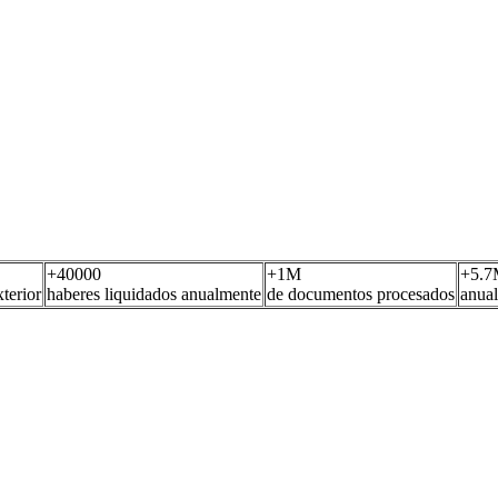
+
40000
+
1
M
+
5.7
terior
haberes liquidados anualmente
de documentos procesados
anual