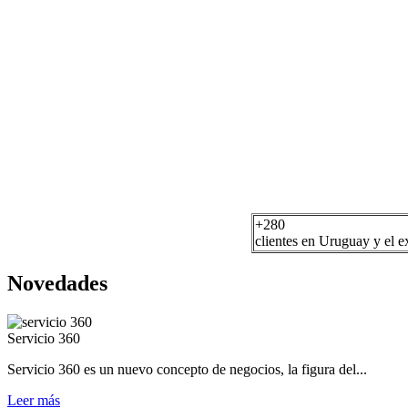
Visitar
Visitar
Visitar
Visitar
Visitar
Visitar
Visitar
+
280
clientes en Uruguay y el ex
Visitar
Novedades
Visitar
Servicio 360
Servicio 360 es un nuevo concepto de negocios, la figura del...
Leer más