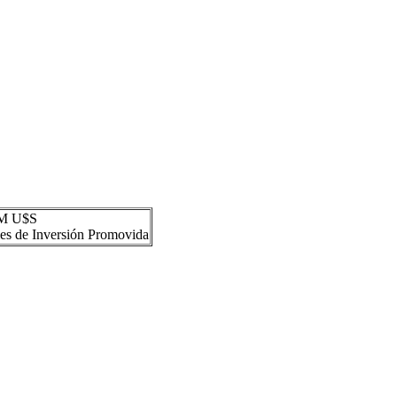
M U$S
es de Inversión Promovida