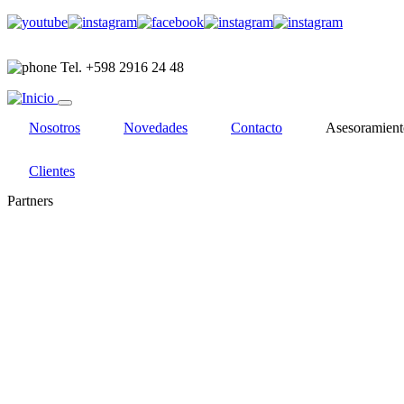
Pasar
al
contenido
Tel. +598 2916 24 48
principal
Nosotros
Novedades
Contacto
Asesoramient
Clientes
Partners
Visitar
Visitar
Visitar